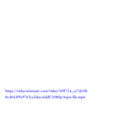
https://video.wixstatic.com/video/508714_ce7de1f6
8cd043f9a9763ce2decc6ddf/1080p/mp4/file.mp4