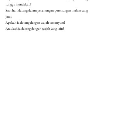
tunggu mendekat? 
Saat hari datang dalam perenungan-perenungan malam yang 
jauh.
Apakah ia datang dengan wajah tersenyum?
Ataukah ia datang dengan wajah yang lain? 