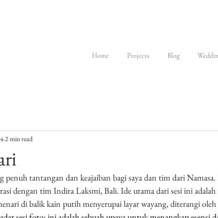
Home
Projects
Blog
Weddin
24
2 min read
ari
ng penuh tantangan dan keajaiban bagi saya dan tim dari Namasa
rasi dengan tim Indira Laksmi, Bali. Ide utama dari sesi ini adala
enari di balik kain putih menyerupai layar wayang, diterangi oleh
adar sesi foto; ini adalah sebuah upaya untuk menangkap esensi d