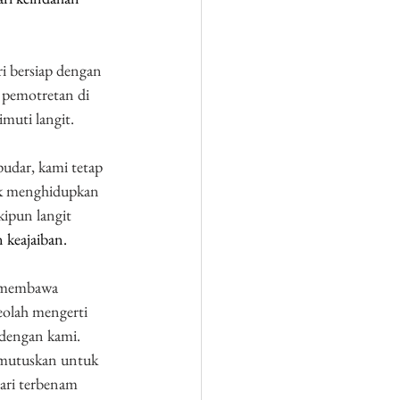
ri bersiap dengan 
 pemotretan di 
muti langit. 
udar, kami tetap 
uk menghidupkan 
ipun langit 
 keajaiban.
, membawa 
eolah mengerti 
 dengan kami.
emutuskan untuk 
ari terbenam 