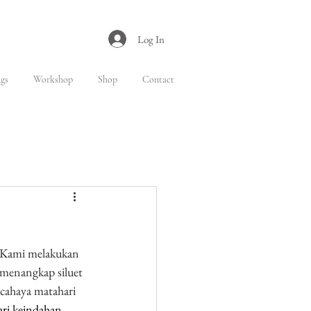
Log In
gs
Workshop
Shop
Contact
. Kami melakukan 
h menangkap siluet 
 cahaya matahari 
ari keindahan 