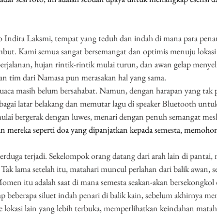
dio Indira Laksmi, tempat yang teduh dan indah di mana para pena
but. Kami semua sangat bersemangat dan optimis menuju lokasi
rjalanan, hujan rintik-rintik mulai turun, dan awan gelap menyeli
an tim dari Namasa pun merasakan hal yang sama.
cuaca masih belum bersahabat. Namun, dengan harapan yang tak p
bagai latar belakang dan memutar lagu di speaker Bluetooth unt
mulai bergerak dengan luwes, menari dengan penuh semangat mesk
an mereka seperti doa yang dipanjatkan kepada semesta, memohon
erduga terjadi. Sekelompok orang datang dari arah lain di pantai
Tak lama setelah itu, matahari muncul perlahan dari balik awan, s
omen itu adalah saat di mana semesta seakan-akan bersekongkol
 beberapa siluet indah penari di balik kain, sebelum akhirnya m
lokasi lain yang lebih terbuka, memperlihatkan keindahan matah