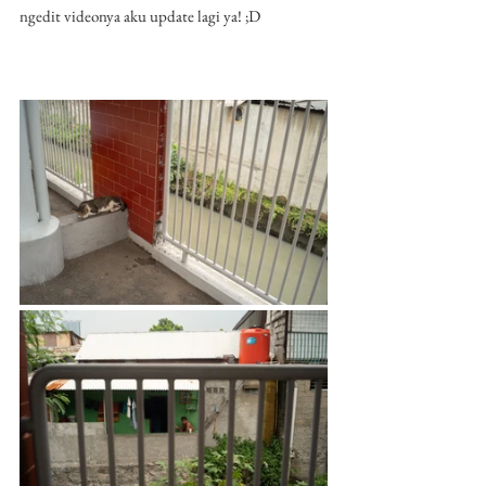
ngedit videonya aku update lagi ya! ;D